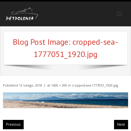
Strona główna
Blog Post Image:
cropped-sea-
Trasy
1777051_1920.jpg
Oferty specjalne
Galeria
Poradnik
Published
12 lutego, 2018
at
1600 × 200
in
cropped-sea-1777051_1920.jpg
Kontakt
Previous
Next