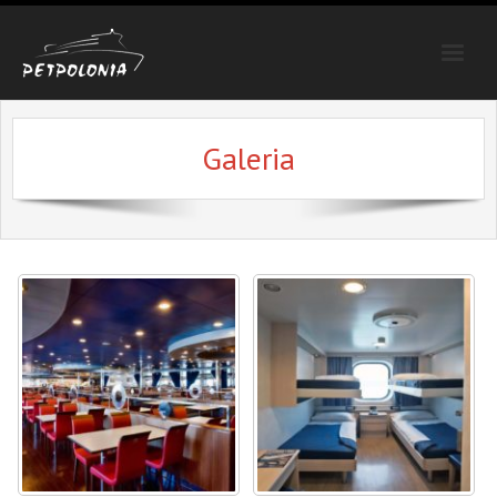
Strona główna
Galeria
Trasy
Oferty specjalne
Galeria
Poradnik
Kontakt