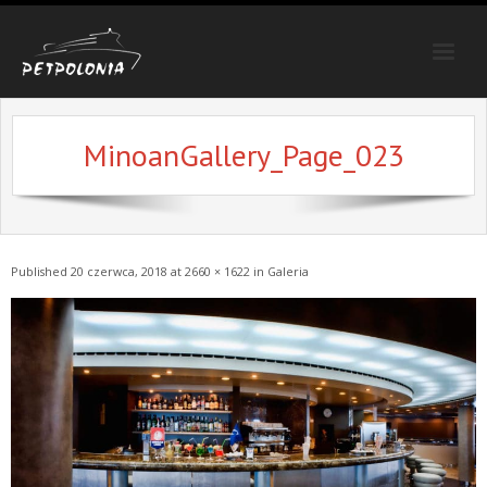
Strona główna
MinoanGallery_Page_023
Trasy
Oferty specjalne
Galeria
Published
20 czerwca, 2018
at
2660 × 1622
in
Galeria
Poradnik
Kontakt